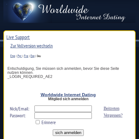
Live Support
Zur Vollversion wechseln
Eng
Рус
Fra
Esp
|
|
|
|
Deu
Entschuldigung, Sie müssen sich anmelden, bevor Sie diese Seite
nutzen können.
_LOGIN_REQUIRED_AE2
Worldwide Internet Dating
Mitglied sich anmelden
Nick/Email:
Beitreten
Passwort:
Vergessen?
Erinnere