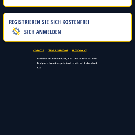
REGISTRIEREN SIE SICH KOSTENFREI
SICH ANMELDEN
CONTACT US
TERMS & CONDITIONS
PRIVACY POLICY
© Worldwide-internet-dating.com, 2015 - 2026. All Rights Reserved.
Design, development, and production of website by 1st International
s.r.o