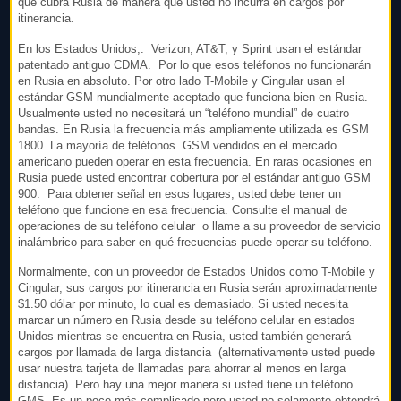
que cubra Rusia de manera que usted no incurra en cargos por
itinerancia.
En los Estados Unidos,: Verizon, AT&T, y Sprint usan el estándar
patentado antiguo CDMA. Por lo que esos teléfonos no funcionarán
en Rusia en absoluto. Por otro lado T-Mobile y Cingular usan el
estándar GSM mundialmente aceptado que funciona bien en Rusia.
Usualmente usted no necesitará un “teléfono mundial” de cuatro
bandas. En Rusia la frecuencia más ampliamente utilizada es GSM
1800. La mayoría de teléfonos GSM vendidos en el mercado
americano pueden operar en esta frecuencia. En raras ocasiones en
Rusia puede usted encontrar cobertura por el estándar antiguo GSM
900. Para obtener señal en esos lugares, usted debe tener un
teléfono que funcione en esa frecuencia. Consulte el manual de
operaciones de su teléfono celular o llame a su proveedor de servicio
inalámbrico para saber en qué frecuencias puede operar su teléfono.
Normalmente, con un proveedor de Estados Unidos como T-Mobile y
Cingular, sus cargos por itinerancia en Rusia serán aproximadamente
$1.50 dólar por minuto, lo cual es demasiado. Si usted necesita
marcar un número en Rusia desde su teléfono celular en estados
Unidos mientras se encuentra en Rusia, usted también generará
cargos por llamada de larga distancia (alternativamente usted puede
usar nuestra tarjeta de llamadas para ahorrar al menos en larga
distancia). Pero hay una mejor manera si usted tiene un teléfono