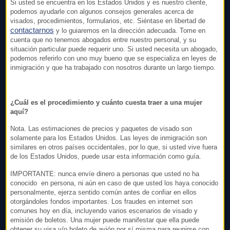
Si usted se encuentra en los Estados Unidos y es nuestro cliente,
podemos ayudarle con algunos consejos generales acerca de
visados, procedimientos, formularios, etc. Siéntase en libertad de
contactarnos
y lo guiaremos en la dirección adecuada. Tome en
cuenta que no tenemos abogados entre nuestro personal, y su
situación particular puede requerir uno. Si usted necesita un abogado,
podemos referirlo con uno muy bueno que se especializa en leyes de
inmigración y que ha trabajado con nosotros durante un largo tiempo.
¿Cuál es el procedimiento y cuánto cuesta traer a una mujer
aquí?
Nota. Las estimaciones de precios y paquetes de visado son
solamente para los Estados Unidos. Las leyes de inmigración son
similares en otros países occidentales, por lo que, si usted vive fuera
de los Estados Unidos, puede usar esta información como guía.
IMPORTANTE: nunca envíe dinero a personas que usted no ha
conocido en persona, ni aún en caso de que usted los haya conocido
personalmente, ejerza sentido común antes de confiar en ellos
otorgándoles fondos importantes. Los fraudes en internet son
comunes hoy en día, incluyendo varios escenarios de visado y
emisión de boletos. Una mujer puede manifestar que ella puede
obtener su visa y/o boleto de avión por sí misma para reunirse con