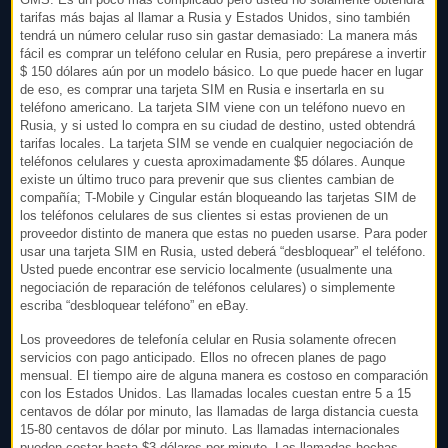
GMS. Es un poco más complicado pero usted no solamente obtendrá
tarifas más bajas al llamar a Rusia y Estados Unidos, sino también
tendrá un número celular ruso sin gastar demasiado: La manera más
fácil es comprar un teléfono celular en Rusia, pero prepárese a invertir
$ 150 dólares aún por un modelo básico. Lo que puede hacer en lugar
de eso, es comprar una tarjeta SIM en Rusia e insertarla en su
teléfono americano. La tarjeta SIM viene con un teléfono nuevo en
Rusia, y si usted lo compra en su ciudad de destino, usted obtendrá
tarifas locales. La tarjeta SIM se vende en cualquier negociación de
teléfonos celulares y cuesta aproximadamente $5 dólares. Aunque
existe un último truco para prevenir que sus clientes cambian de
compañía; T-Mobile y Cingular están bloqueando las tarjetas SIM de
los teléfonos celulares de sus clientes si estas provienen de un
proveedor distinto de manera que estas no pueden usarse. Para poder
usar una tarjeta SIM en Rusia, usted deberá “desbloquear” el teléfono.
Usted puede encontrar ese servicio localmente (usualmente una
negociación de reparación de teléfonos celulares) o simplemente
escriba “desbloquear teléfono” en eBay.
Los proveedores de telefonía celular en Rusia solamente ofrecen
servicios con pago anticipado. Ellos no ofrecen planes de pago
mensual. El tiempo aire de alguna manera es costoso en comparación
con los Estados Unidos. Las llamadas locales cuestan entre 5 a 15
centavos de dólar por minuto, las llamadas de larga distancia cuesta
15-80 centavos de dólar por minuto. Las llamadas internacionales