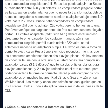
a la computadora plegable portátil. Estos los puede adquirir en Sears
o Radioshack entre $20 y 30 dólares. La computadora plegable portátil
es la excepción afortunada, ya que no necesita transformador, debido
a que los cargadores normalmente admiten cualquier voltaje entre 110
volts hasta 250 volts. Puede haber cargadores de computadora
plegable portátil que no admiten 220 volts, pero no hemos visto una.
Por favor verifique su cargador antes de freír su computadora plegable
portátil. El voltaje aceptable (“admisión AC“ ) deberá estar impreso
directamente en el cargador. De cualquier manera, aún si su
computadora plegable portátil puede admitir 220 volts, usted
solamente necesita un adaptador simple. La razón es que la toma de
corriente eléctrica en Rusia tiene 2 orificios redondos, mientras que
los conectores americanos tienen dos clavijas planas. No hay manera
de conectar la una con la otra. Así que usted necesitará comprar un
adaptador barato ($ 1-3 dólares) que tenga dos orificios planos para
clavijas americanas, y 2 clavijas redondas en el otro extremo, para
poder conectar a la toma de corriente. Usted puede comprar dichos
adaptadores en muchos lugares, RadioShack, Sears, y aún en su
WalMart local. Las redes y conexione telefónicas son iguales que en
los Estados Unidos. Todo esto aplica para el resto de los países de la
CEI.
¿Cómo puedo conectarme a internet en Rusia?