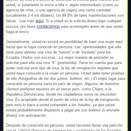
usted, si solamente le envía a ella o, algún intermediario (como su
agencia de citas, o una agencia de viajes) una cierta cantidad
(usualmente 2-4 mil dólares). Un 99.9% de tales manifestaciones son
aquí
falsas. Lea más
. Si a usted se le solicita dinero bajo cualquier
contáctenos
excusa, por favor
para aconsejarlo antes de que usted
haga el envío.
Generalmente, usted no estará en posibilidad de traer una mujer aquí
hasta que la haya conocido en persona. Las oportunidades que ella
tiene para obtener una visa de “turista” o de “invitado” para los
Estados Unidos son escasas. La mejor manera de proceder es
solicitar para ella una visa “K” (prometida). Tome en cuenta que para
poder solicitar este tipo de visa, la ley de inmigración requiere que
usted haya conocido a la mujer en persona. Usted debe tener pruebas
de ello (fotografías de los dos juntos, boletos, etc.) El mejor lugar para
conocerla en persona sería en país de origen. Algunos de nuestros
clientes prefieren reunirse en un tercer país, como Chipre, o la
República Dominicana, donde los ciudadanos rusos no necesitan
visa. Es aceptable desde el punto de vista de la ley de inmigración,
pero esto lo hace a usted vulnerable a los fraudes, ya que usted
estará probablemente dispuesto a pagar por sus boletos (o enviarle
dinero) con anticipación.
Después de conocerla en persona, usted necesita llenar una petición
con el USCIS (Servicio de inmigración y ciudadanía de los Estados