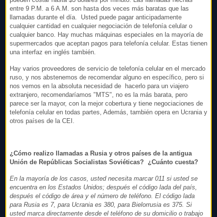
pueden costar hasta $3 dólares por minuto. Las llamadas hechas
entre 9 P.M. a 6 A.M. son hasta dos veces más baratas que las
llamadas durante el día. Usted puede pagar anticipadamente
cualquier cantidad en cualquier negociación de telefonía celular o
cualquier banco. Hay muchas máquinas especiales en la mayoría de
supermercados que aceptan pagos para telefonía celular. Estas tienen
una interfaz en inglés también.
Hay varios proveedores de servicio de telefonía celular en el mercado
ruso, y nos abstenemos de recomendar alguno en específico, pero si
nos vemos en la absoluta necesidad de hacerlo para un viajero
extranjero, recomendaríamos "MTS", no es la más barata, pero
parece ser la mayor, con la mejor cobertura y tiene negociaciones de
telefonía celular en todas partes, Además, también opera en Ucrania y
otros países de la CEI.
¿Cómo realizo llamadas a Rusia y otros países de la antigua
Unión de Repúblicas Socialistas Soviéticas? ¿Cuánto cuesta?
En la mayoría de los casos, usted necesita marcar 011 si usted se
encuentra en los Estados Unidos; después el código lada del país,
después el código de área y el número de teléfono. El código lada
para Rusia es 7, para Ucrania es 380, para Bielorrusia es 375. Si
usted marca directamente desde el teléfono de su domicilio o trabajo