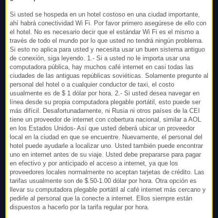
Si usted se hospeda en un hotel costoso en una ciudad importante,
ahí habrá conectividad Wi Fi. Por favor primero asegúrese de ello con
el hotel. No es necesario decir que el estándar Wi Fi es el mismo a
través de todo el mundo por lo que usted no tendrá ningún problema.
Si esto no aplica para usted y necesita usar un buen sistema antiguo
de conexión, siga leyendo. 1.- Si a usted no le importa usar una
computadora pública, hay muchos café internet en casi todas las
ciudades de las antiguas repúblicas soviéticas. Solamente pregunte al
personal del hotel o a cualquier conductor de taxi, el costo
usualmente es de $ 1 dólar por hora. 2.- Si usted desea navegar en
línea desde su propia computadora plegable portátil, esto puede ser
más difícil. Desafortunadamente, ni Rusia ni otros países de la CEI
tiene un proveedor de internet con cobertura nacional, similar a AOL
en los Estados Unidos- Así que usted deberá ubicar un proveedor
local en la ciudad en que se encuentre. Nuevamente, el personal del
hotel puede ayudarle a localizar uno. Usted también puede encontrar
uno en internet antes de su viaje. Usted debe prepararse para pagar
en efectivo y por anticipado el acceso a internet, ya que los
proveedores locales normalmente no aceptan tarjetas de crédito. Las
tarifas usualmente son de $.50-1.00 dólar por hora. Otra opción es
llevar su computadora plegable portátil al café internet más cercano y
pedirle al personal que la conecte a internet. Ellos siempre están
dispuestos a hacerlo por la tarifa regular por hora.