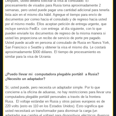
Después, usted deberá solicitar la visa al consulado. El
procesamiento de visados para Rusia toma aproximadamente 2
semanas, pero usted puede pagar una cantidad adicional para tenerla
lista aún en el mismo día hábil. Agregue el tiempo para envío de
documentos por correo hacia el consulado y de regreso hacia usted
por el mismo medio. Ellos aceptan petición de entrega urgente, que
incluye servicio FedEx con entrega al día siguiente, con lo que
pueden enviarle los documentos de regreso de la misma manera si
usted les proporciona un recibo de servicio de porte pre pagado.
Usted puede acudir en persona al consulado de Rusia en Nueva York,
San Francisco o Seattle y obtener la visa el mismo día. Le costará
aproximadamente $300 dólares. El tiempo de procesamiento es
similar para la visa de Ucrania
¿Puedo llevar mi computadora plegable portátil a Rusia?
¿Necesito un adaptador?
Sí, usted puede, pero necesita un adaptador simple. Por lo que
concierne a la oficina de aduanas, no hay restricciones para llevar una
computadora plegable portátil personales a través de la frontera
Rusa. El voltaje estándar en Rusia y otros países europeos es de
220 volts (esto es 110 en los Estados Unidos). Esto significa que
usted necesitará un transformador para disminuir la carga (un
adaptador que cambia el voltaje) para dispositivos eléctricos diversos